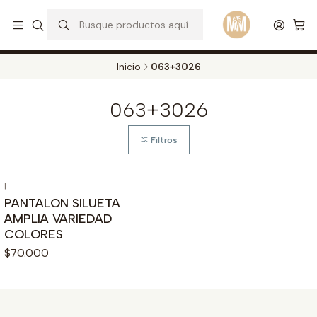
S
d
Envios a todo el pais. Opcion EXPRESS en Medellin y Bogota
Leer más
Inicio
063+3026
063+3026
Filtros
|
PANTALON SILUETA
AMPLIA VARIEDAD
COLORES
$70.000