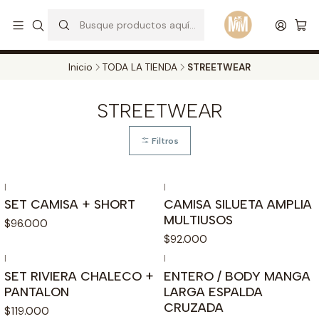
S
d
Envios a todo el pais. Opcion EXPRESS en Medellin y Bogota
Leer más
Inicio
TODA LA TIENDA
STREETWEAR
STREETWEAR
Filtros
|
|
Agotado
SET CAMISA + SHORT
CAMISA SILUETA AMPLIA
MULTIUSOS
$96.000
$92.000
|
|
SET RIVIERA CHALECO +
ENTERO / BODY MANGA
PANTALON
LARGA ESPALDA
CRUZADA
$119.000