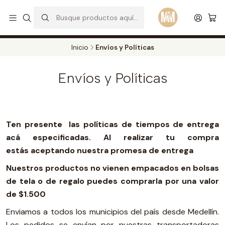
S
d
Envios a todo el pais. Opcion EXPRESS en Medellin y Bogota
Leer más
Inicio
Envíos y Políticas
Envíos y Políticas
Ten presente las políticas de tiempos de entrega
acá especificadas. Al realizar tu compra
estás aceptando nuestra promesa de entrega
Nuestros productos no vienen empacados en bolsas
de tela o de regalo puedes comprarla por una valor
de $1.500
Enviamos a todos los municipios del país desde Medellín.
Los pedidos se envían por nuestras transportadoras