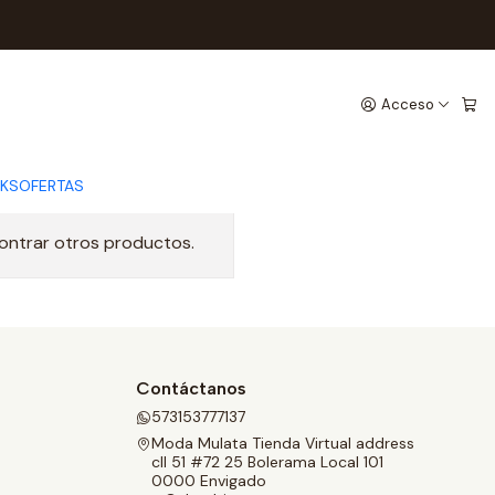
Acceso
CKS
OFERTAS
contrar otros productos.
Contáctanos
573153777137
Moda Mulata Tienda Virtual address
cll 51 #72 25 Bolerama Local 101
0000 Envigado