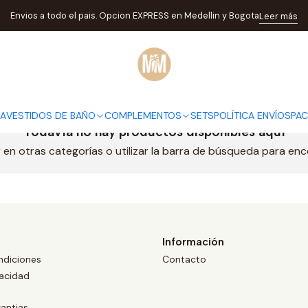
Inicio
1158+1159
Envios a todo el pais. Opcion EXPRESS en Medellin y Bogota
Leer más
1158+1159
DA
VESTIDOS DE BAÑO
COMPLEMENTOS
SETS
POLÍTICA ENVÍOS
PA
Todavía no hay productos disponibles aquí
en otras categorías o utilizar la barra de búsqueda para en
Información
ndiciones
Contacto
vacidad
antias