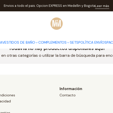
Inicio
12
Envios a todo el pais. Opcion EXPRESS en Medellin y Bogota
Leer más
12
DA
VESTIDOS DE BAÑO
COMPLEMENTOS
SETS
POLÍTICA ENVÍOS
PA
Todavía no hay productos disponibles aquí
en otras categorías o utilizar la barra de búsqueda para en
Información
ndiciones
Contacto
vacidad
antias