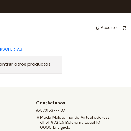
Acceso
CKS
OFERTAS
contrar otros productos.
Contáctanos
573153777137
Moda Mulata Tienda Virtual address
cll 51 #72 25 Bolerama Local 101
0000 Envigado