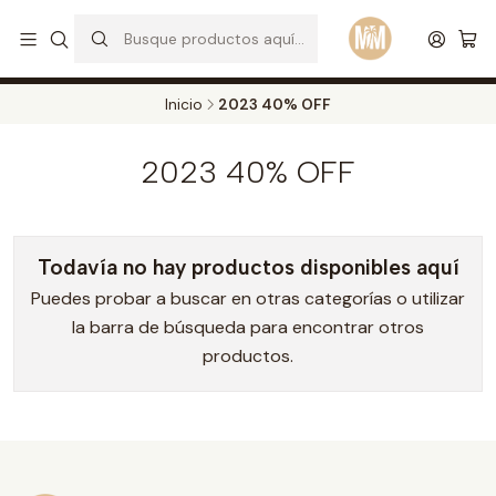
S
d
Envios a todo el pais. Opcion EXPRESS en Medellin y Bogota
Leer más
Inicio
2023 40% OFF
2023 40% OFF
Todavía no hay productos disponibles aquí
Puedes probar a buscar en otras categorías o utilizar
la barra de búsqueda para encontrar otros
productos.