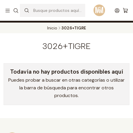
S
d
Envios a todo el pais. Opcion EXPRESS en Medellin y Bogota
Leer más
Inicio
3026+TIGRE
3026+TIGRE
Todavía no hay productos disponibles aquí
Puedes probar a buscar en otras categorías o utilizar
la barra de búsqueda para encontrar otros
productos.