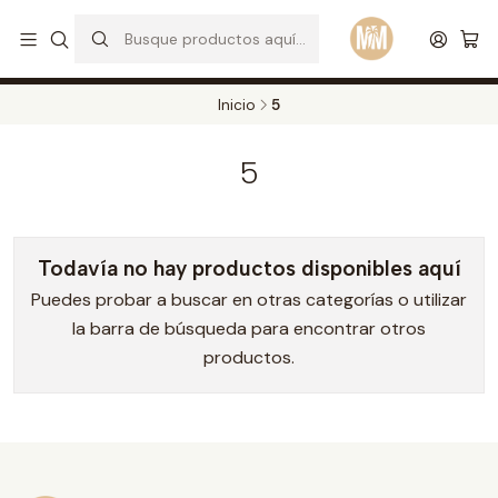
S
d
Envios a todo el pais. Opcion EXPRESS en Medellin y Bogota
Leer más
Inicio
5
5
Todavía no hay productos disponibles aquí
Puedes probar a buscar en otras categorías o utilizar
la barra de búsqueda para encontrar otros
productos.