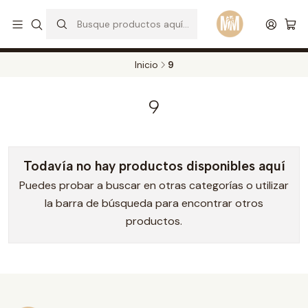
S
d
Envios a todo el pais. Opcion EXPRESS en Medellin y Bogota
Leer más
Inicio
9
9
Todavía no hay productos disponibles aquí
Puedes probar a buscar en otras categorías o utilizar
la barra de búsqueda para encontrar otros
productos.