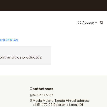
Acceso
CKS
OFERTAS
contrar otros productos.
Contáctanos
573153777137
Moda Mulata Tienda Virtual address
cll 51 #72 25 Bolerama Local 101