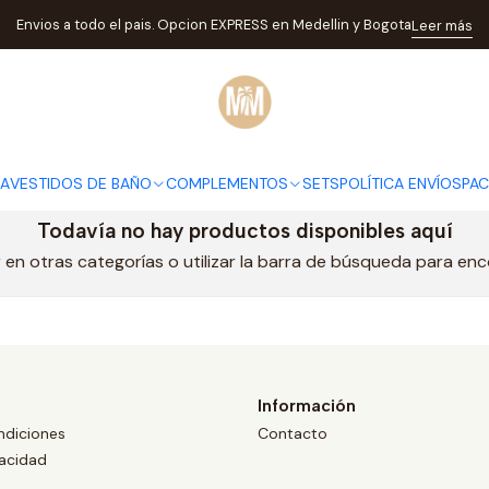
Inicio
BAZAR ANIVERSARIO
Envios a todo el pais. Opcion EXPRESS en Medellin y Bogota
Leer más
BAZAR ANIVERSARIO
Ultimas unidades a precios Imperdibles!!
DA
VESTIDOS DE BAÑO
COMPLEMENTOS
SETS
POLÍTICA ENVÍOS
PA
Todavía no hay productos disponibles aquí
en otras categorías o utilizar la barra de búsqueda para en
Información
ndiciones
Contacto
vacidad