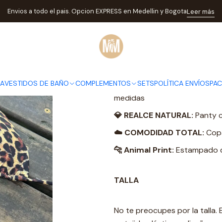
TODA LA TIENDA
VESTIDOS DE BANO
Bikinis
BIKINI BÁSICO ANIM
Envios a todo el pais. Opcion EXPRESS en Medellin y Bogota
Leer más
|
BIKINI BÁS
DESCRIPCIÓN
DA
VESTIDOS DE BAÑO
COMPLEMENTOS
SETS
POLÍTICA ENVÍOS
PA
🎯 AJUSTE PERFECTO:
Amarre
medidas
💎 REALCE NATURAL:
Panty c
☁️ COMODIDAD TOTAL:
Copa
🐆 Animal Print:
Estampado qu
TALLA
No te preocupes por la talla