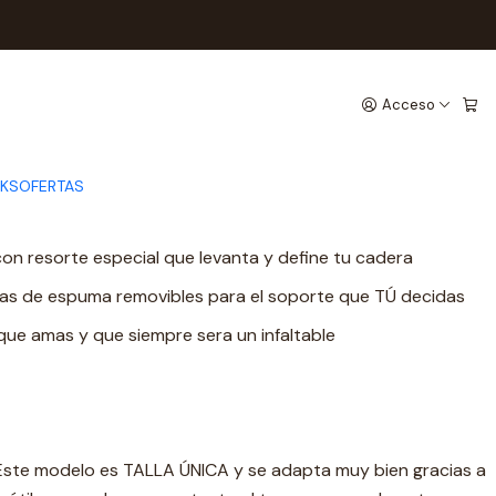
AL PRINT
ICO ANIMAL PRINT
Acceso
CKS
OFERTAS
s en cuello, espalda y caderas - se adapta a TODAS las
on resorte especial que levanta y define tu cadera
s de espuma removibles para el soporte que TÚ decidas
e amas y que siempre sera un infaltable
. Este modelo es TALLA ÚNICA y se adapta muy bien gracias a