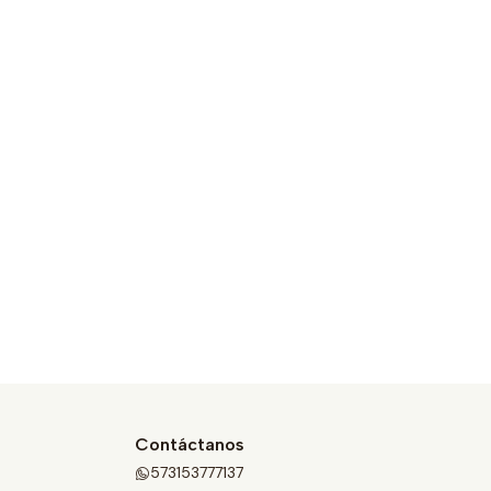
Contáctanos
573153777137