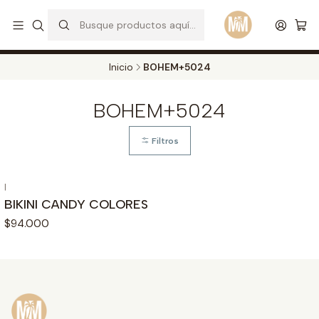
S
d
Envios a todo el pais. Opcion EXPRESS en Medellin y Bogota
Leer más
Inicio
BOHEM+5024
BOHEM+5024
Filtros
|
BIKINI CANDY COLORES
$94.000