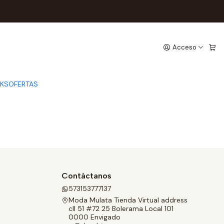
Acceso
CKS
OFERTAS
Contáctanos
573153777137
Moda Mulata Tienda Virtual address
cll 51 #72 25 Bolerama Local 101
0000 Envigado