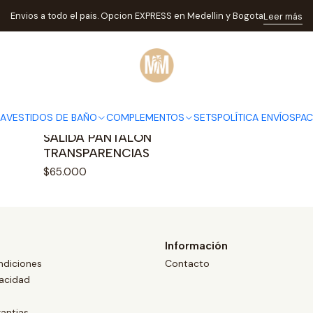
Inicio
candy+transparencias
Envios a todo el pais. Opcion EXPRESS en Medellin y Bogota
Leer más
candy+transparencias
DA
VESTIDOS DE BAÑO
COMPLEMENTOS
SETS
POLÍTICA ENVÍOS
PA
|
SALIDA PANTALON
TRANSPARENCIAS
$65.000
Información
ndiciones
Contacto
vacidad
antias