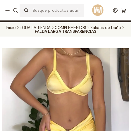
S
d
Envios a todo el pais. Opcion EXPRESS en Medellin y Bogota
Leer más
Inicio
TODA LA TIENDA
COMPLEMENTOS
Salidas de baño
FALDA LARGA TRANSPARENCIAS