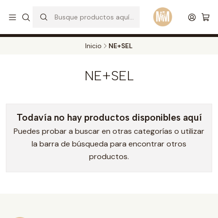
S
d
Envios a todo el pais. Opcion EXPRESS en Medellin y Bogota
Leer más
Inicio
NE+SEL
NE+SEL
Todavía no hay productos disponibles aquí
Puedes probar a buscar en otras categorías o utilizar
la barra de búsqueda para encontrar otros
productos.