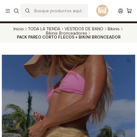
S
d
Envios a todo el pais. Opcion EXPRESS en Medellin y Bogota
Leer más
Inicio
TODA LA TIENDA
VESTIDOS DE BANO
Bikinis
Bikinis Bronceadores
PACK PAREO CORTO FLECOS + BIKINI BRONCEADOR