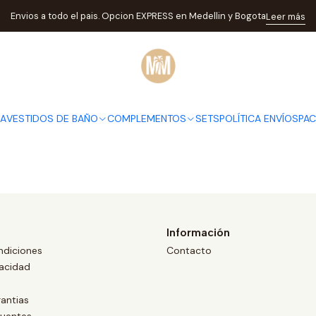
Inicio
PACK031
Envios a todo el pais. Opcion EXPRESS en Medellin y Bogota
Leer más
PACK031
DA
VESTIDOS DE BAÑO
COMPLEMENTOS
SETS
POLÍTICA ENVÍOS
PA
Información
ndiciones
Contacto
vacidad
antias