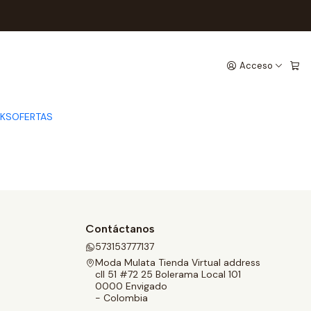
Acceso
CKS
OFERTAS
Contáctanos
573153777137
Moda Mulata Tienda Virtual address
cll 51 #72 25 Bolerama Local 101
0000 Envigado
- Colombia