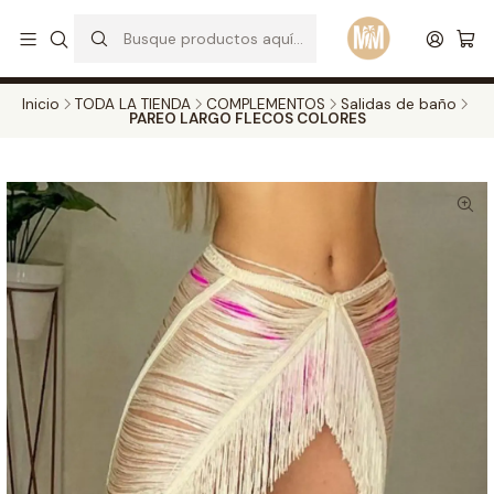
S
d
Envios a todo el pais. Opcion EXPRESS en Medellin y Bogota
Leer más
Inicio
TODA LA TIENDA
COMPLEMENTOS
Salidas de baño
PAREO LARGO FLECOS COLORES