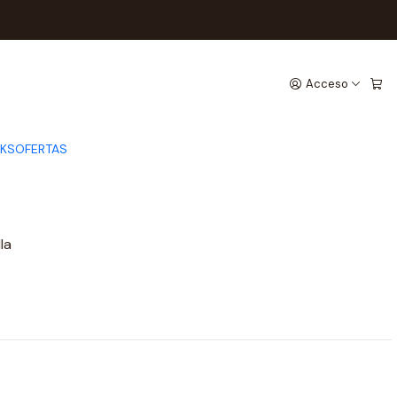
LDA MALLA FLECOS
OP TOP + FALDA
Acceso
ECOS
CKS
OFERTAS
la