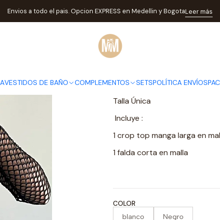
IENDA
COMPLEMENTOS
Salidas de baño
SALIDA CROP TOP + FA
Envios a todo el pais. Opcion EXPRESS en Medellin y Bogota
Leer más
|
SALIDA CR
MALLA FL
DA
VESTIDOS DE BAÑO
COMPLEMENTOS
SETS
POLÍTICA ENVÍOS
PA
DESCRIPCIÓN
Talla Única
Incluye :
1 crop top manga larga en mal
1 falda corta en malla
COLOR
blanco
Negro