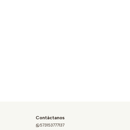
Contáctanos
573153777137