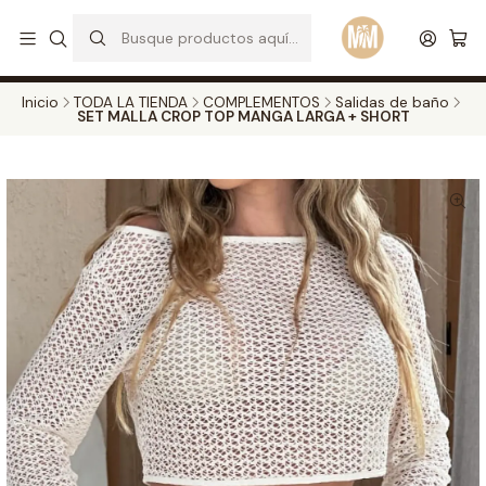
S
d
Envios a todo el pais. Opcion EXPRESS en Medellin y Bogota
Leer más
Inicio
TODA LA TIENDA
COMPLEMENTOS
Salidas de baño
SET MALLA CROP TOP MANGA LARGA + SHORT