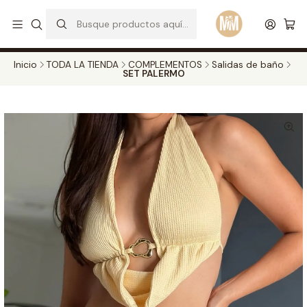
S
d
Envios a todo el pais. Opcion EXPRESS en Medellin y Bogota
Leer más
Inicio
TODA LA TIENDA
COMPLEMENTOS
Salidas de baño
SET PALERMO