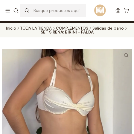
S
d
Envios a todo el pais. Opcion EXPRESS en Medellin y Bogota
Leer más
Inicio
TODA LA TIENDA
COMPLEMENTOS
Salidas de baño
SET SIRENA: BIKINI + FALDA