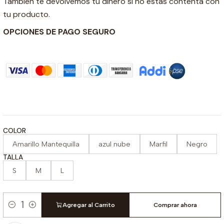
También te devolvemos tu dinero si no estás contenta con
tu producto.
OPCIONES DE PAGO SEGURO
COLOR
Amarillo Mantequilla
azul nube
Marfil
Negro
TALLA
S
M
L
Agregar al Carrito
Comprar ahora
Cantidad