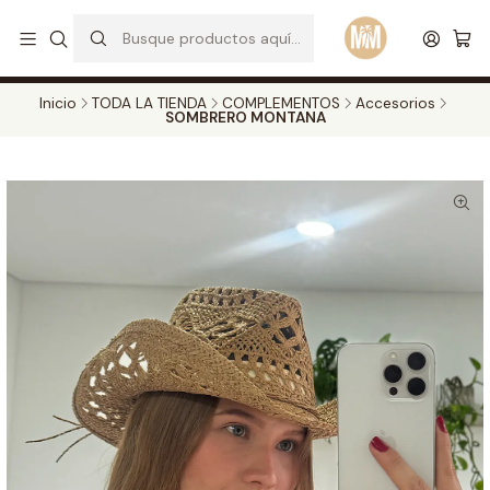
S
d
Envios a todo el pais. Opcion EXPRESS en Medellin y Bogota
Leer más
Inicio
TODA LA TIENDA
COMPLEMENTOS
Accesorios
SOMBRERO MONTANA