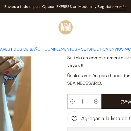
TODA LA TIENDA
COMPLEMENTOS
Accesorios
TOTE EL VINITO Y
Envios a todo el pais. Opcion EXPRESS en Medellin y Bogota
Leer más
|
TOTE EL VI
DESCRIPCIÓN
DA
VESTIDOS DE BAÑO
COMPLEMENTOS
SETS
POLÍTICA ENVÍOS
PA
Bolso en tela impermeable anti
Su tela es completamente livi
vayas !!
Úsalo también para hacer tu
SEA NECESARIO.
Agr
Cantidad
Agregar a la lista de 