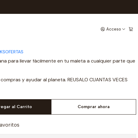
 EL MAR
NITO Y EL MAR
Acceso
CKS
OFERTAS
fluido. Ideal para llevar todas tus pertenencias a la playa.
ana para llevar fácilmente en tu maleta a cualquier parte que
s compras y ayudar al planeta. REUSALO CUANTAS VECES
egar al Carrito
Comprar ahora
favoritos