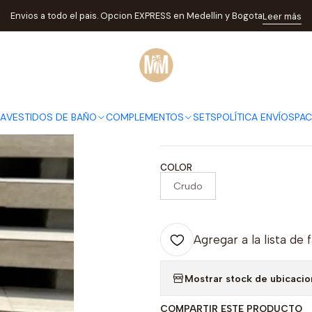
io
TODA LA TIENDA
COMPLEMENTOS
Salidas de baño
VESTIDO 
Envios a todo el pais. Opcion EXPRESS en Medellin y Bogota
Leer más
|
VESTIDO N
DESCRIPCIÓN
DA
VESTIDOS DE BAÑO
COMPLEMENTOS
SETS
POLÍTICA ENVÍOS
PA
TALLA UNICA
COLOR
Crudo
Agregar a la lista de 
Mostrar stock de ubicaci
COMPARTIR ESTE PRODUCTO