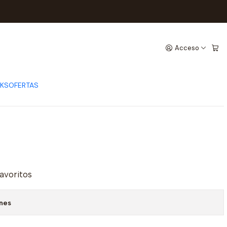
NIZA
IZA
Acceso
CKS
OFERTAS
favoritos
ones