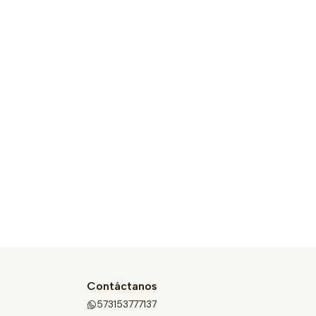
Contáctanos
573153777137