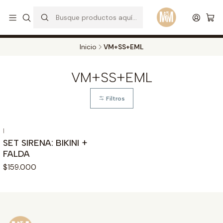
S
d
Envios a todo el pais. Opcion EXPRESS en Medellin y Bogota
Leer más
Inicio
VM+SS+EML
VM+SS+EML
Filtros
|
SET SIRENA: BIKINI +
FALDA
$159.000