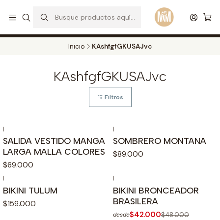
S
d
Envios a todo el pais. Opcion EXPRESS en Medellin y Bogota
Leer más
Inicio
KAshfgfGKUSAJvc
KAshfgfGKUSAJvc
Filtros
|
|
SALIDA VESTIDO MANGA
SOMBRERO MONTANA
LARGA MALLA COLORES
$89.000
$69.000
|
|
No disponible
BIKINI TULUM
BIKINI BRONCEADOR
BRASILERA
$159.000
$42.000
$48.000
desde