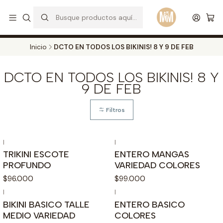
S
d
Envios a todo el pais. Opcion EXPRESS en Medellin y Bogota
Leer más
Inicio
DCTO EN TODOS LOS BIKINIS! 8 Y 9 DE FEB
DCTO EN TODOS LOS BIKINIS! 8 Y
9 DE FEB
Filtros
|
|
TRIKINI ESCOTE
ENTERO MANGAS
PROFUNDO
VARIEDAD COLORES
$96.000
$99.000
|
|
BIKINI BASICO TALLE
ENTERO BASICO
MEDIO VARIEDAD
COLORES