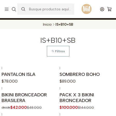
S
d
Envios a todo el pais. Opcion EXPRESS en Medellin y Bogota
Leer más
Inicio
IS+B10+SB
IS+B10+SB
Filtros
|
|
PANTALON ISLA
SOMBRERO BOHO
$78.000
$89.000
|
|
BIKINI BRONCEADOR
PACK X 3 BIKINI
BRASILERA
BRONCEADOR
$42.000
$100.000
$48.000
$144.000
desde
|
|