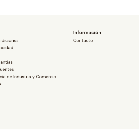
Información
ndiciones
Contacto
vacidad
antias
cuentes
ia de Industria y Comercio
a