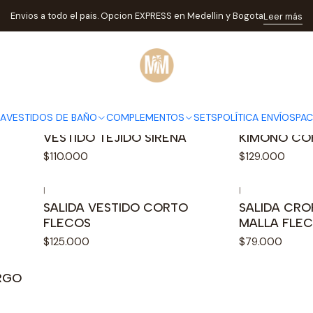
Inicio
TEJIDO
Envios a todo el pais. Opcion EXPRESS en Medellin y Bogota
Leer más
TEJIDO
DA
VESTIDOS DE BAÑO
COMPLEMENTOS
SETS
POLÍTICA ENVÍOS
PA
|
|
VESTIDO TEJIDO SIRENA
KIMONO CO
$110.000
$129.000
|
|
SALIDA VESTIDO CORTO
SALIDA CRO
FLECOS
MALLA FLE
$125.000
$79.000
RGO